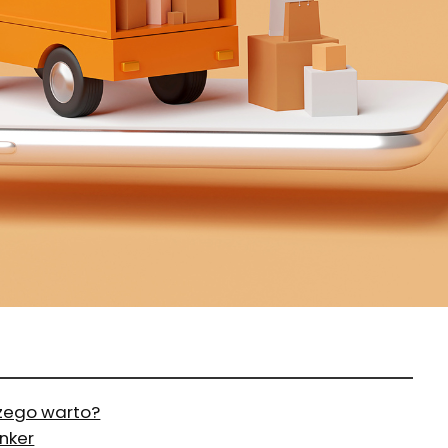
zego warto?
inker