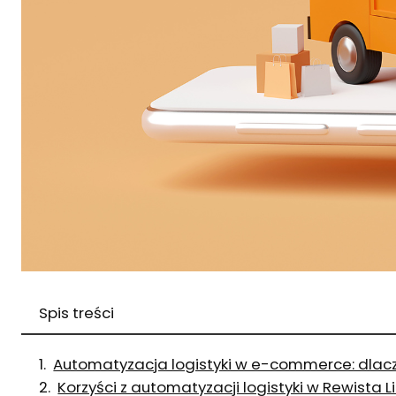
Spis treści
Automatyzacja logistyki w e-commerce: dlac
Korzyści z automatyzacji logistyki w Rewista L