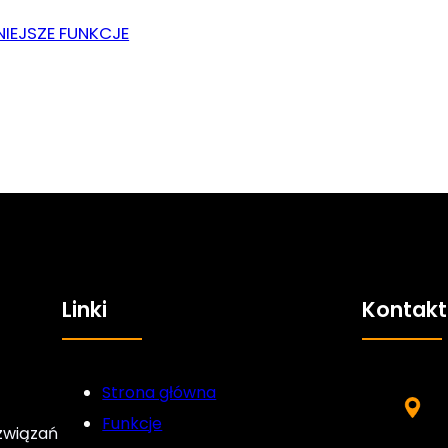
IEJSZE FUNKCJE
Linki
Kontakt
Strona główna
Funkcje
związań