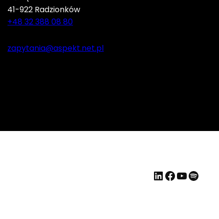
41-922 Radzionków
+48 32 388 08 80
zapytania@aspekt.net.pl
LinkedIn
Faceboo
YouTu
Spoti