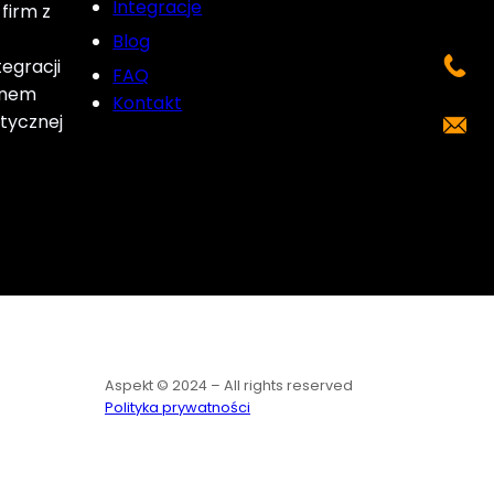
Integracje
firm z
Blog
egracji
FAQ
ynem
Kontakt
tycznej
Aspekt © 2024 – All rights reserved
Polityka prywatności