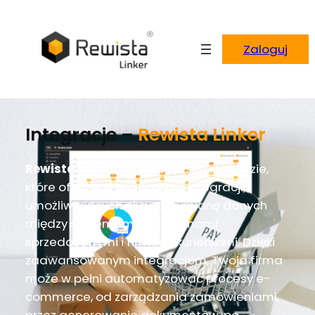
Zaloguj
Integracje –
Rewista Linker
Rewista Linker
to nowoczesne narzędzie,
które oferuje szeroki zakres integracji,
umożliwiających płynną wymianę danych
między systemami, platformami
sprzedażowymi i firmami kurierskimi. Dzięki
zaawansowanym integracjom, Twoja firma
może w pełni automatyzować procesy e-
commerce, od zarządzania zamówieniami,